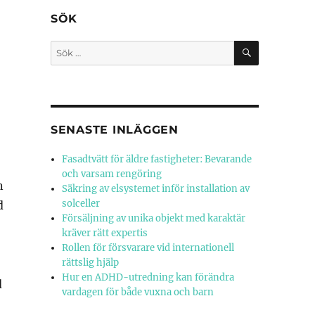
SÖK
SÖK
Sök
efter:
SENASTE INLÄGGEN
Fasadtvätt för äldre fastigheter: Bevarande
och varsam rengöring
n
Säkring av elsystemet inför installation av
solceller
d
Försäljning av unika objekt med karaktär
kräver rätt expertis
Rollen för försvarare vid internationell
rättslig hjälp
Hur en ADHD-utredning kan förändra
d
vardagen för både vuxna och barn