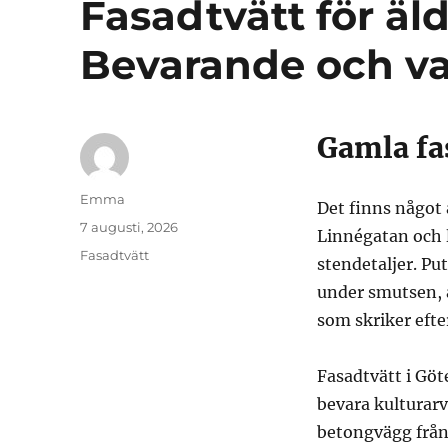
Fasadtvätt för äld
Bevarande och v
Gamla fa
Författare
Emma
Det finns något 
Publicerat
7 augusti, 2026
Linnégatan och 
den
Kategorier
Fasadtvätt
stendetaljer. Pu
under smutsen, a
som skriker eft
Fasadtvätt i Göt
bevara kulturarv
betongvägg från