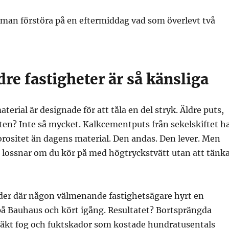
 man förstöra på en eftermiddag vad som överlevt två
dre fastigheter är så känsliga
erial är designade för att tåla en del stryk. Äldre puts,
ten? Inte så mycket. Kalkcementputs från sekelskiftet h
rositet än dagens material. Den andas. Den lever. Men
 lossnar om du kör på med högtryckstvätt utan att tänk
ader där någon välmenande fastighetsägare hyrt en
på Bauhaus och kört igång. Resultatet? Bortsprängda
äkt fog och fuktskador som kostade hundratusentals