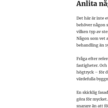
Anlita n
Det här är inte e
behöver någon so
vilken typ av st
Någon som vet a
behandling än 1
Fråga efter refer
fastigheter. Och
högtryck – för de
värdefulla byggn
En skicklig fasa
göra för mycket.
snarare än att f