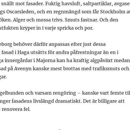
snällt mot fasader. Fuktig havsluft, saltpartiklar, avgase
ängs Oscarsleden, och en regnmängd som får Stockholm a
ken. Alger och mossa trivs. Smuts fastnar. Och den
fukten kryper in i varje spricka och por.
eborg behöver därför anpassas efter just dessa
 fasad i Haga utsätts för andra påfrestningar än en i
ga innergårdar i Majorna kan ha kraftig algpåväxt medan
sad på Avenyn kanske mest brottas med trafiksmuts och
ar.
egelbunden och varsam rengöring – kanske vart femte til
nger fasadens livslängd dramatiskt. Det är billigare att
t renovera fel.