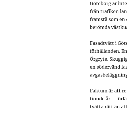
Göteborg är inte 
från trafiken l
framstå som en ö
berömda västkust
Fasadtvätt i Göt
förhållanden. En
Örgryte. Skuggi
en södervänd fa
avgasbeläggning
Faktum är att r
tionde år – förlä
tvätta rätt än at