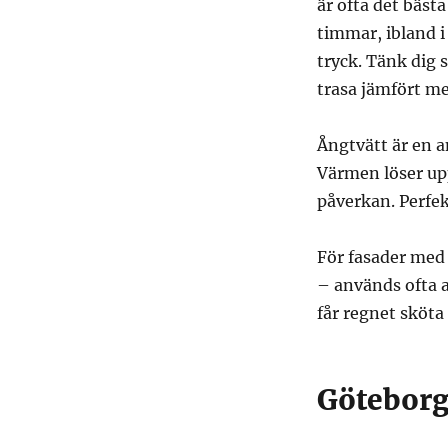
är ofta det bästa
timmar, ibland 
tryck. Tänk dig 
trasa jämfört me
Ångtvätt är en 
Värmen löser up
påverkan. Perfek
För fasader med 
– används ofta 
får regnet sköta
Göteborgs