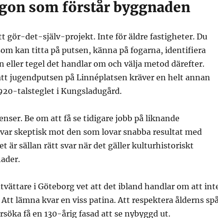
ågon som förstår byggnaden
tt gör-det-själv-projekt. Inte för äldre fastigheter. Du
m kan titta på putsen, känna på fogarna, identifiera
en eller tegel det handlar om och välja metod därefter.
tt jugendputsen på Linnéplatsen kräver en helt annan
920-talsteglet i Kungsladugård.
enser. Be om att få se tidigare jobb på liknande
 var skeptisk mot den som lovar snabba resultat med
t är sällan rätt svar när det gäller kulturhistoriskt
ader.
dtvättare i Göteborg vet att det ibland handlar om att int
 Att lämna kvar en viss patina. Att respektera ålderns sp
örsöka få en 130-årig fasad att se nybyggd ut.