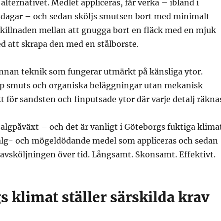
 alternativet. Medlet appliceras, får verka – ibland i
i dagar – och sedan sköljs smutsen bort med minimalt
skillnaden mellan att gnugga bort en fläck med en mjuk
d att skrapa den med en stålborste.
annan teknik som fungerar utmärkt på känsliga ytor.
p smuts och organiska beläggningar utan mekanisk
t för sandsten och finputsade ytor där varje detalj räkna
algpåväxt – och det är vanligt i Göteborgs fuktiga klima
alg- och mögeldödande medel som appliceras och sedan
 avsköljningen över tid. Långsamt. Skonsamt. Effektivt.
 klimat ställer särskilda krav