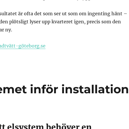
sultatet är ofta det som ser ut som om ingenting hänt –
den plötsligt lyser upp kvarteret igen, precis som den
ar ny.
adtvätt-göteborg.se
met inför installatio
tt elsystem behöver en