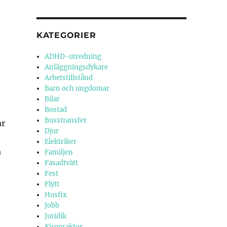
KATEGORIER
ADHD-utredning
Anläggningsdykare
Arbetstillstånd
Barn och ungdomar
Bilar
Bostad
Busstransfer
ar
Djur
Elektriker
a
Familjen
Fasadtvätt
Fest
Flytt
Husfix
Jobb
Juridik
Kiropraktor