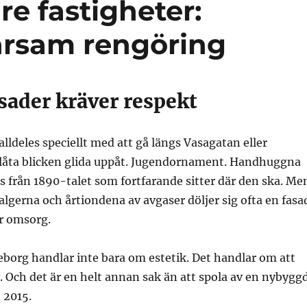
re fastigheter:
arsam rengöring
sader kräver respekt
alldeles speciellt med att gå längs Vasagatan eller
låta blicken glida uppåt. Jugendornament. Handhuggna
ts från 1890-talet som fortfarande sitter där den ska. Me
lgerna och årtiondena av avgaser döljer sig ofta en fasa
er omsorg.
eborg handlar inte bara om estetik. Det handlar om att
. Och det är en helt annan sak än att spola av en nybygg
 2015.