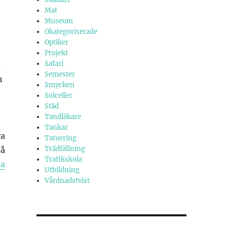
Mat
Museum
Okategoriserade
Optiker
Projekt
Safari
a
Semester
h
Smycken
Solceller
Städ
Tandläkare
Tankar
ra
Tatuering
Trädfällning
på
Trafikskola
ta
Utbildning
Vårdnadstvist