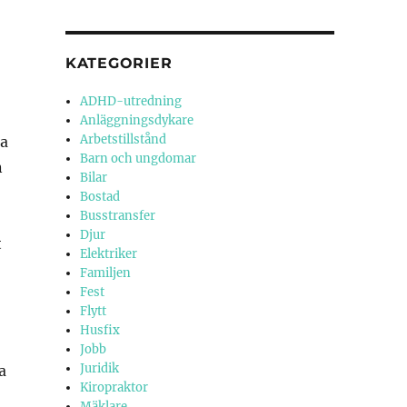
KATEGORIER
ADHD-utredning
,
Anläggningsdykare
Arbetstillstånd
na
Barn och ungdomar
n
Bilar
Bostad
Busstransfer
Djur
t
Elektriker
Familjen
Fest
Flytt
Husfix
Jobb
Juridik
a
Kiropraktor
Mäklare