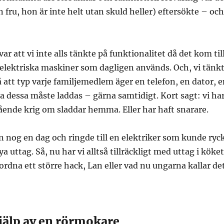
 fru, hon är inte helt utan skuld heller) eftersökte – och
 var att vi inte alls tänkte på funktionalitet då det kom til
elektriska maskiner som dagligen används. Och, vi tänk
på att typ varje familjemedlem äger en telefon, en dator, 
la dessa måste laddas – gärna samtidigt. Kort sagt: vi ha
ående krig om sladdar hemma. Eller har haft snarare.
n nog en dag och ringde till en elektriker som kunde ryc
ya uttag. Så, nu har vi alltså tillräckligt med uttag i köket
ordna ett större hack, Lan eller vad nu ungarna kallar de
jälp av en rörmokare