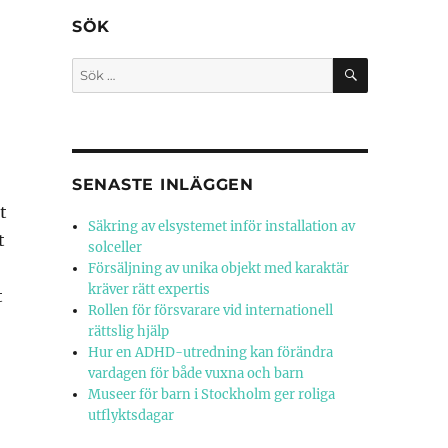
SÖK
SÖK
Sök
efter:
SENASTE INLÄGGEN
t
Säkring av elsystemet inför installation av
t
solceller
Försäljning av unika objekt med karaktär
kräver rätt expertis
t
Rollen för försvarare vid internationell
rättslig hjälp
Hur en ADHD-utredning kan förändra
vardagen för både vuxna och barn
Museer för barn i Stockholm ger roliga
utflyktsdagar