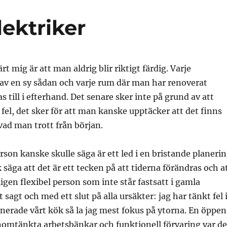
lektriker
rt mig är att man aldrig blir riktigt färdig. Varje
 av en sy sådan och varje rum där man har renoverat
s till i efterhand. Det senare sker inte på grund av att
fel, det sker för att man kanske upptäcker att det finns
ad man trott från början.
erson kanske skulle säga är ett led i en bristande planeri
 säga att det är ett tecken på att tiderna förändras och a
ligen flexibel person som inte står fastsatt i gamla
sagt och med ett slut på alla ursäkter: jag har tänkt fel 
anerade vårt kök så la jag mest fokus på ytorna. En öppen
nomtänkta arbetsbänkar och funktionell förvaring var de