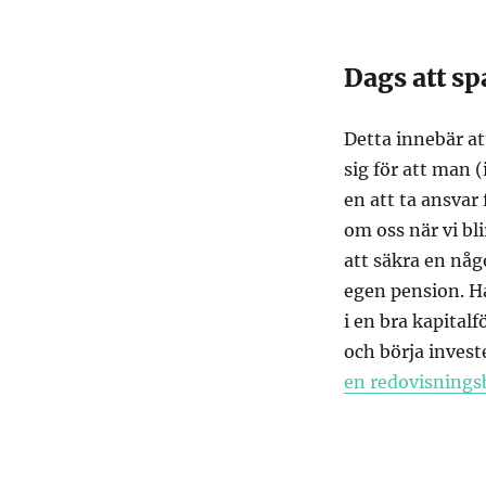
Dags att sp
Detta innebär at
sig för att man (
en att ta ansvar
om oss när vi bli
att säkra en någo
egen pension. Ha
i en bra kapital
och börja invest
en redovisnings