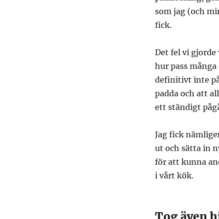
som jag (och min
fick.
Det fel vi gjorde
hur pass många 
definitivt inte 
padda och att al
ett ständigt påg
Jag fick nämlige
ut och sätta in n
för att kunna an
i vårt kök.
Tog även h