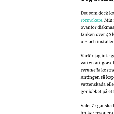
Det som dock kom
rörmokare
. Min
ovanför diskmask
fanken över 40 
ur- och installe
Varför jag inte g
vatten att göra.
eventuella
kostnad
Antingen så kop
vattenskada elle
gör jobbet på et
Valet är ganska 
brukar resonera. 