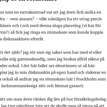
 som en extrakostnad var att jag även fick anlita en
 fru – vem annars? – ville nämligen ha ett uttag precis
inen och i och med denna sluga placering (vi har för
kvm!) så fick jag ringa en rörmokare som kunde koppla
ra diskmaskinen efteråt.
ör det själv? jag rör vare sig saker som har med el eller
 kalla mig gammalmodig, men jag brukar alltid räkna på
er också. I det här fallet ser ekvationen ut så här:
plar jag in min diskmaskin på egen hand och riskerar en
r också så anlitar jag en rörmokare här i Stockholm som
t fackmannamässigt sätt och lämnar garanti.
lätt om man även tänker dig lite på hur försäkringsbolag
Jag tror nämligen inte att de skulle vara så pigga på att