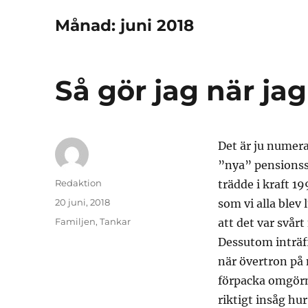
Månad:
juni 2018
Så gör jag när jag
Det är ju numer
”nya” pensionss
Författare
Redaktion
trädde i kraft 1
Publicerat
20 juni, 2018
som vi alla blev 
den
Kategorier
Familjen
,
Tankar
att det var svårt
Dessutom inträff
när övertron på 
förpacka omgörni
riktigt insåg hur 