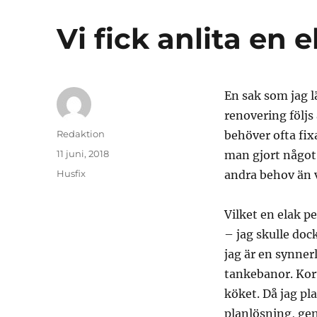
Vi fick anlita en e
En sak som jag lä
renovering följs
Författare
Redaktion
behöver ofta fixa
Publicerat
11 juni, 2018
man gjort något 
den
Kategorier
Husfix
andra behov än v
Vilket en elak p
– jag skulle dock
jag är en synner
tankebanor. Kort 
köket. Då jag pl
planlösning, ge