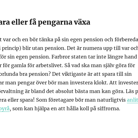
ara eller få pengarna växa
t var och en bör tänka på sin egen pension och förbered
i princip) blir utan pension. Det är numera upp till var oc
 för sin egen pension. Farbror staten tar inte längre hand
r för gamla för arbetslivet. Så vad ska man själv göra för
rlunda bra pension? Det viktigaste är att spara till sin
r man pengar över bör man investera klokt. Att investe
förvaltning är bland det absolut bästa man kan göra. Läs 
era eller spara! Som företagare bör man naturligtvis
anli
byrå
, som kan hjälpa en att hålla koll på siffrorna.