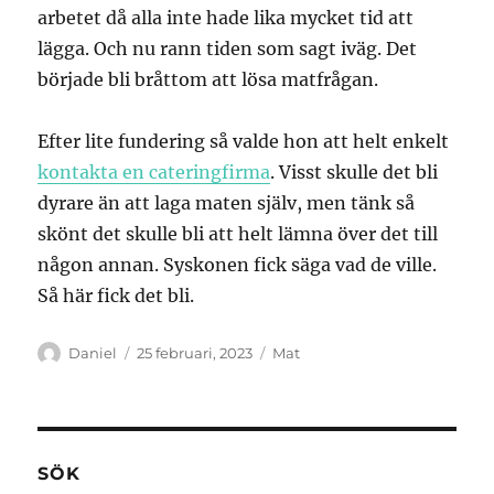
arbetet då alla inte hade lika mycket tid att
lägga. Och nu rann tiden som sagt iväg. Det
började bli bråttom att lösa matfrågan.
Efter lite fundering så valde hon att helt enkelt
kontakta en cateringfirma
. Visst skulle det bli
dyrare än att laga maten själv, men tänk så
skönt det skulle bli att helt lämna över det till
någon annan. Syskonen fick säga vad de ville.
Så här fick det bli.
Författare
Publicerat
Kategorier
Daniel
25 februari, 2023
Mat
den
SÖK