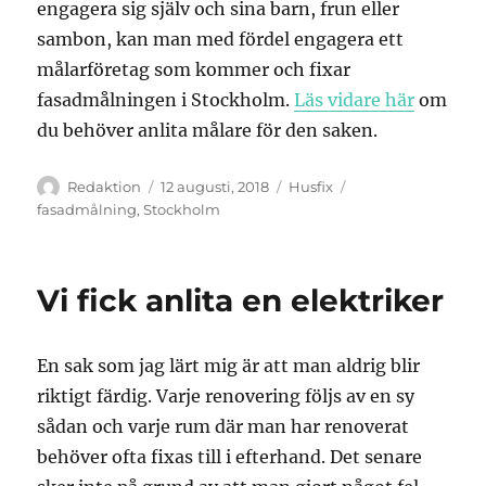
engagera sig själv och sina barn, frun eller
sambon, kan man med fördel engagera ett
målarföretag som kommer och fixar
fasadmålningen i Stockholm.
Läs vidare här
om
du behöver anlita målare för den saken.
Författare
Publicerat
Kategorier
Etiketter
Redaktion
12 augusti, 2018
Husfix
den
fasadmålning
,
Stockholm
Vi fick anlita en elektriker
En sak som jag lärt mig är att man aldrig blir
riktigt färdig. Varje renovering följs av en sy
sådan och varje rum där man har renoverat
behöver ofta fixas till i efterhand. Det senare