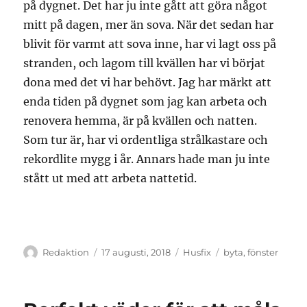
på dygnet. Det har ju inte gått att göra något
mitt på dagen, mer än sova. När det sedan har
blivit för varmt att sova inne, har vi lagt oss på
stranden, och lagom till kvällen har vi börjat
dona med det vi har behövt. Jag har märkt att
enda tiden på dygnet som jag kan arbeta och
renovera hemma, är på kvällen och natten.
Som tur är, har vi ordentliga strålkastare och
rekordlite mygg i år. Annars hade man ju inte
stått ut med att arbeta nattetid.
Författare
Publicerat
Kategorier
Etiketter
Redaktion
17 augusti, 2018
Husfix
byta
,
fönster
den