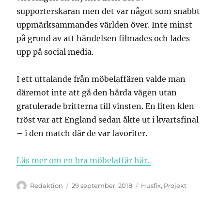
supporterskaran men det var något som snabbt
uppmärksammandes världen över. Inte minst
på grund av att händelsen filmades och lades
upp på social media.
I ett uttalande från möbelaffären valde man
däremot inte att gå den hårda vägen utan
gratulerade britterna till vinsten. En liten klen
tröst var att England sedan åkte ut i kvartsfinal
– i den match där de var favoriter.
Läs mer om en bra möbelaffär här.
Författare
Publicerat
Kategorier
Redaktion
29 september, 2018
Husfix
,
Projekt
den