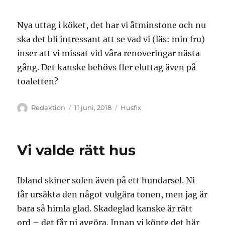
Nya uttag i köket, det har vi åtminstone och nu
ska det bli intressant att se vad vi (läs: min fru)
inser att vi missat vid våra renoveringar nästa
gång. Det kanske behövs fler eluttag även på
toaletten?
Författare
Publicerat
Kategorier
Redaktion
11 juni, 2018
Husfix
den
Vi valde rätt hus
Ibland skiner solen även på ett hundarsel. Ni
får ursäkta den något vulgära tonen, men jag är
bara så himla glad. Skadeglad kanske är rätt
ord – det får ni avgöra. Innan vi köpte det här