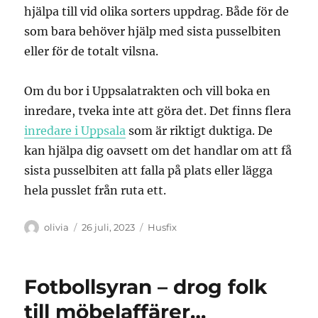
hjälpa till vid olika sorters uppdrag. Både för de
som bara behöver hjälp med sista pusselbiten
eller för de totalt vilsna.
Om du bor i Uppsalatrakten och vill boka en
inredare, tveka inte att göra det. Det finns flera
inredare i Uppsala
som är riktigt duktiga. De
kan hjälpa dig oavsett om det handlar om att få
sista pusselbiten att falla på plats eller lägga
hela pusslet från ruta ett.
Författare
Publicerat
Kategorier
olivia
26 juli, 2023
Husfix
den
Fotbollsyran – drog folk
till möbelaffärer…