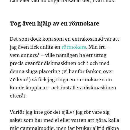
Lan eller vad nu ungarna kallar det, i vårt kök.
Tog även hjälp av en rörmokare
Det som dock kom som en extrakostnad var att
jag även fick anlita en
rörmokare
. Min fru –
vem annars? – ville nämligen ha ett uttag
precis ovanför diskmaskinen och i och med
denna sluga placering (vi har för fanken över
40 kvm!) så fick jag ringa en rörmokare som
kunde koppla ur- och installera diskmaskinen
efteråt.
Varför jag inte gör det själv? jag rör vare sig
saker som har med el eller vatten att göra. kalla
mig gammalmodig, men jag brukar alltid räkna