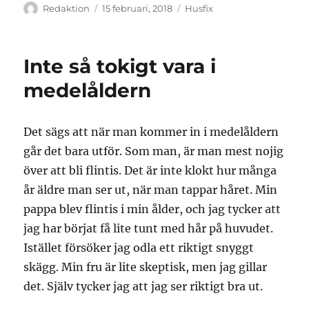
Författare
Publicerat
Kategorier
Redaktion
15 februari, 2018
Husfix
den
Inte så tokigt vara i
medelåldern
Det sägs att när man kommer in i medelåldern
går det bara utför. Som man, är man mest nojig
över att bli flintis. Det är inte klokt hur många
år äldre man ser ut, när man tappar håret. Min
pappa blev flintis i min ålder, och jag tycker att
jag har börjat få lite tunt med hår på huvudet.
Istället försöker jag odla ett riktigt snyggt
skägg. Min fru är lite skeptisk, men jag gillar
det. Själv tycker jag att jag ser riktigt bra ut.