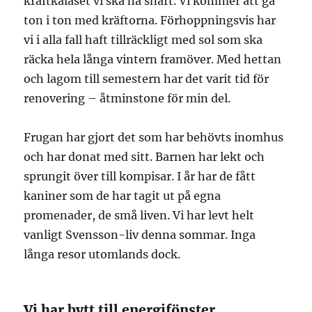
kräftkalaset vi ska ha snart. Vi kommer att gå
ton i ton med kräftorna. Förhoppningsvis har
vi i alla fall haft tillräckligt med sol som ska
räcka hela långa vintern framöver. Med hettan
och lagom till semestern har det varit tid för
renovering – åtminstone för min del.
Frugan har gjort det som har behövts inomhus
och har donat med sitt. Barnen har lekt och
sprungit över till kompisar. I år har de fått
kaniner som de har tagit ut på egna
promenader, de små liven. Vi har levt helt
vanligt Svensson-liv denna sommar. Inga
långa resor utomlands dock.
Vi har bytt till energifönster