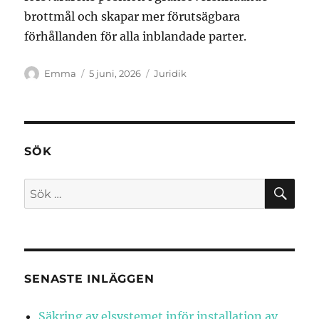
brottmål och skapar mer förutsägbara
förhållanden för alla inblandade parter.
Författare
Publicerat
Kategorier
Emma
5 juni, 2026
Juridik
den
SÖK
SÖ
Sök
efter:
SENASTE INLÄGGEN
Säkring av elsystemet inför installation av