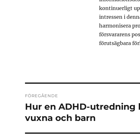
kontinuerligt up
intressen i denn
harmonisera proc
försvararens po
förutsägbara för
Inläggsnavigering
FÖREGÅENDE
Hur en ADHD-utredning k
Föregående
inlägg:
vuxna och barn