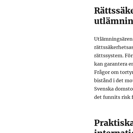
Rättssäk
utlämnin
Utlämningsären
rättssäkerhetsas
rättssystem. Fö
kan garantera en
Frågor om tortyr
bistånd i det m
Svenska domstola
det funnits risk
Praktisk