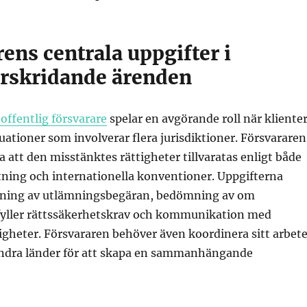
ens centrala uppgifter i
rskridande ärenden
 offentlig försvarare
spelar en avgörande roll när kliente
tuationer som involverar flera jurisdiktioner. Försvararen
a att den misstänktes rättigheter tillvaratas enligt både
ftning och internationella konventioner. Uppgifterna
kning av utlämningsbegäran, bedömning av om
fyller rättssäkerhetskrav och kommunikation med
gheter. Försvararen behöver även koordinera sitt arbet
andra länder för att skapa en sammanhängande