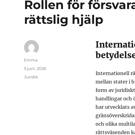
Rollen för försvar
rättslig hjälp
Internati
betydels
Författare
Emma
Publicerat
5 juni, 2026
Internationell r
den
Kategorier
Juridik
mellan stater i 
form av juridisk
handlingar och ö
har utvecklats a
gränsöverskridan
och olika multil
rättsväsenden ka