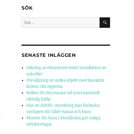
SÖK
SÖK
Sök
efter:
SENASTE INLÄGGEN
Säkring av elsystemet inför installation av
solceller
Försäljning av unika objekt med karaktär
kräver rätt expertis
Rollen för försvarare vid internationell
rättslig hjälp
Hur en ADHD-utredning kan förändra
vardagen för både vuxna och barn
n
Museer för barn i Stockholm ger roliga
utflyktsdagar