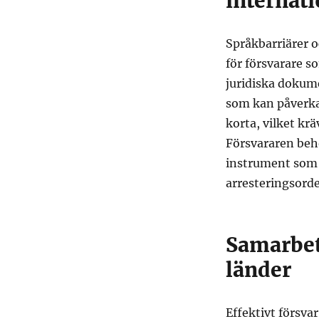
internat
Språkbarriärer 
för försvarare s
juridiska dokum
som kan påverka 
korta, vilket kr
Försvararen beh
instrument som
arresteringsorde
Samarbet
länder
Effektivt försva