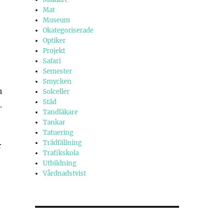
Mat
Museum
Okategoriserade
Optiker
Projekt
Safari
Semester
Smycken
n
Solceller
Städ
.
Tandläkare
Tankar
Tatuering
Trädfällning
r
Trafikskola
Utbildning
Vårdnadstvist