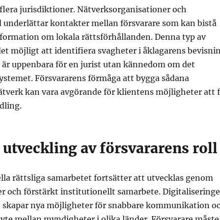
i flera jurisdiktioner. Nätverksorganisationer och
underlättar kontakter mellan försvarare som kan bistå
formation om lokala rättsförhållanden. Denna typ av
t möjligt att identifiera svagheter i åklagarens bevisni
 är uppenbara för en jurist utan kännedom om det
systemet. Försvararens förmåga att bygga sådana
ätverk kan vara avgörande för klientens möjligheter att 
dling.
utveckling av försvararens roll
lla rättsliga samarbetet fortsätter att utvecklas genom
 och förstärkt institutionellt samarbete. Digitalisering
t skapar nya möjligheter för snabbare kommunikation o
yte mellan myndigheter i olika länder. Försvarare måste