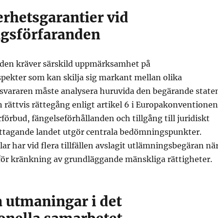
erhetsgarantier vid
gsförfaranden
den kräver särskild uppmärksamhet på
pekter som kan skilja sig markant mellan olika
rsvararen måste analysera huruvida den begärande state
 rättvis rättegång enligt artikel 6 i Europakonventionen
förbud, fängelseförhållanden och tillgång till juridiskt
ottagande landet utgör centrala bedömningspunkter.
r har vid flera tillfällen avslagit utlämningsbegäran nä
 för kränkning av grundläggande mänskliga rättigheter.
a utmaningar i det