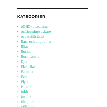
KATEGORIER
ADHD-utredning
Anläggningsdykare
Arbetstillstånd
r
Barn och ungdomar
Bilar
Bostad
Busstransfer
Djur
Elektriker
Familjen
Fest
e
Flytt
Husfix
Jobb
Juridik
Kiropraktor
Mäklare