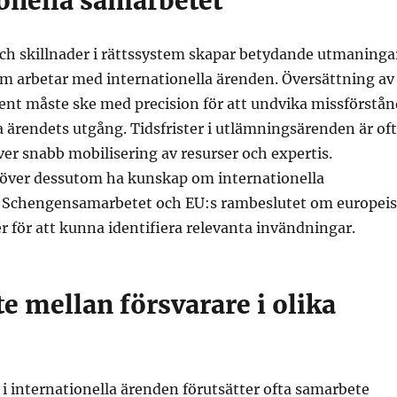
ionella samarbetet
och skillnader i rättssystem skapar betydande utmaninga
om arbetar med internationella ärenden. Översättning av
ent måste ske med precision för att undvika missförstån
ärendets utgång. Tidsfrister i utlämningsärenden är of
äver snabb mobilisering av resurser och expertis.
över dessutom ha kunskap om internationella
 Schengensamarbetet och EU:s rambeslutet om europei
r för att kunna identifiera relevanta invändningar.
e mellan försvarare i olika
r i internationella ärenden förutsätter ofta samarbete