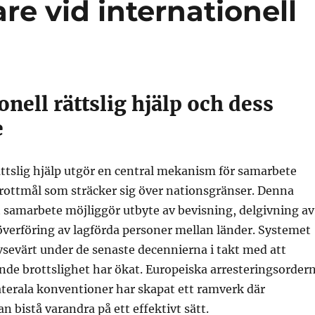
are vid internationell
onell rättslig hjälp och dess
e
ättslig hjälp utgör en central mekanism för samarbete
brottmål som sträcker sig över nationsgränser. Denna
t samarbete möjliggör utbyte av bevisning, delgivning av
verföring av lagförda personer mellan länder. Systemet
vsevärt under de senaste decennierna i takt med att
de brottslighet har ökat. Europeiska arresteringsorder
aterala konventioner har skapat ett ramverk där
n bistå varandra på ett effektivt sätt.