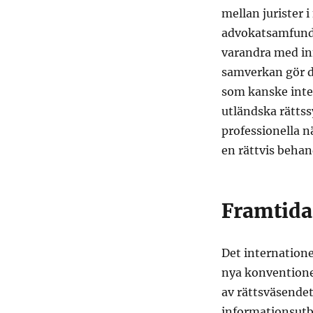
mellan jurister 
advokatsamfund 
varandra med in
samverkan gör de
som kanske inte
utländska rätts
professionella n
en rättvis behan
Framtida 
Det internatione
nya konventioner
av rättsväsende
informationsutb