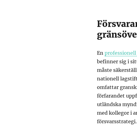
Försvarar
gränsöve
En
professionell
befinner sig i si
måste säkerställ
nationell lagsti
omfattar grans
förfarandet upp
utländska myndi
med kollegor i 
försvarsstrategi.