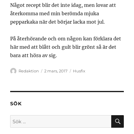
Något recept blir det inte idag, men lovar att
återkomma med min berömda mjuka
pepparkaka när det börjar lacka mot jul.
På återhörande och om någon kan förklara det
här med att blått och gult blir grönt så är det
bara att höra av sig.
Författare
Publicerat
Kategorier
Redaktion
2 mars, 2017
Husfix
den
SÖK
SÖ
Sök
efter: