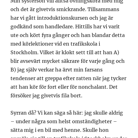
Min systerson vill alltså övningsköra med mig
och det är givetvis smickrande. Tillsammans
har vi gått introduktionskursen och jag är
godkänd som handledare. Hittills har vi varit
ute och kört fyra gånger och han blandar detta
med körlektioner vid en trafikskola i
Stockholm. Vilket är klokt sett till att han A)
blir avsevärt mycket säkrare för varje gång och
B) jag själv verkar ha ärvt min farsans
tendenser att greppa efter ratten när jag tycker
att han kör för fort eller för nonchalant. Det
försöker jag givetvis fila bort.
Syrran då? Vi kan säga så här: jag skulle aldrig
– under några som helst omständigheter –
sätta mig i en bil med henne. Skulle hon