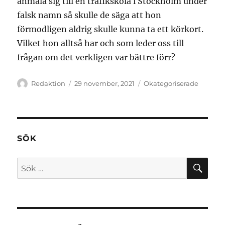
anmäla sig till en trafikskola i Stockholm under
falsk namn så skulle de säga att hon
förmodligen aldrig skulle kunna ta ett körkort.
Vilket hon alltså har och som leder oss till
frågan om det verkligen var bättre förr?
Författare
Publicerat
Kategorier
Redaktion
29 november, 2021
Okategoriserade
den
SÖK
SÖ
Sök
efter: