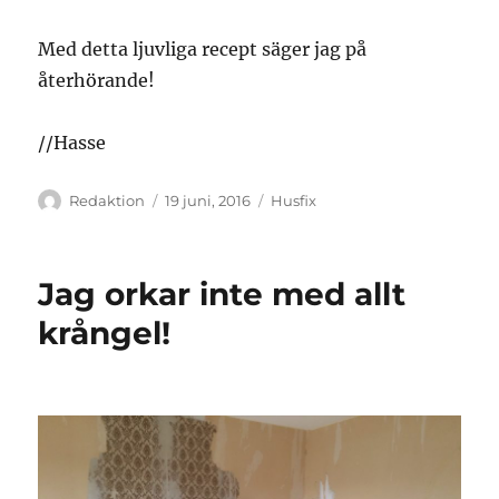
Med detta ljuvliga recept säger jag på
återhörande!
//Hasse
Författare
Publicerat
Kategorier
Redaktion
19 juni, 2016
Husfix
den
Jag orkar inte med allt
krångel!