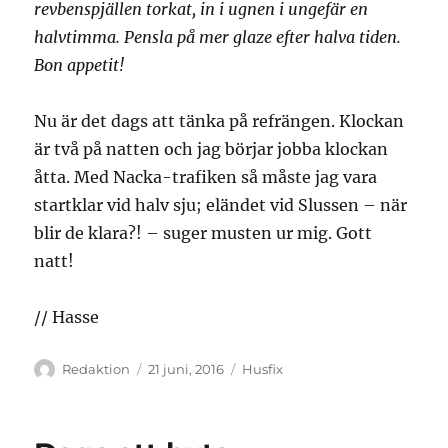
revbenspjällen torkat, in i ugnen i ungefär en
halvtimma. Pensla på mer glaze efter halva tiden.
Bon appetit!
Nu är det dags att tänka på refrängen. Klockan
är två på natten och jag börjar jobba klockan
åtta. Med Nacka-trafiken så måste jag vara
startklar vid halv sju; eländet vid Slussen – när
blir de klara?! – suger musten ur mig. Gott
natt!
// Hasse
Författare
Publicerat
Kategorier
Redaktion
21 juni, 2016
Husfix
den