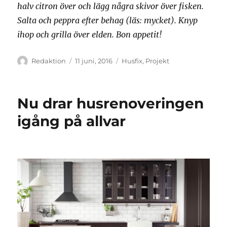
halv citron över och lägg några skivor över fisken.
Salta och peppra efter behag (läs: mycket). Knyp
ihop och grilla över elden. Bon appetit!
Författare
Publicerat
Kategorier
Redaktion
11 juni, 2016
Husfix
,
Projekt
den
Nu drar husrenoveringen
igång på allvar