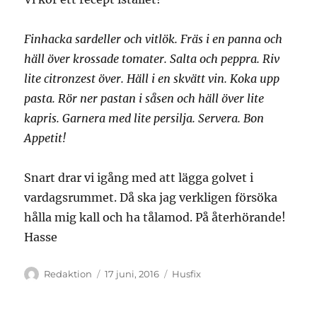
Finhacka sardeller och vitlök. Fräs i en panna och
häll över krossade tomater. Salta och peppra. Riv
lite citronzest över. Häll i en skvätt vin. Koka upp
pasta. Rör ner pastan i såsen och häll över lite
kapris. Garnera med lite persilja. Servera. Bon
Appetit!
Snart drar vi igång med att lägga golvet i
vardagsrummet. Då ska jag verkligen försöka
hålla mig kall och ha tålamod. På återhörande!
Hasse
Författare
Publicerat
Kategorier
Redaktion
17 juni, 2016
Husfix
den