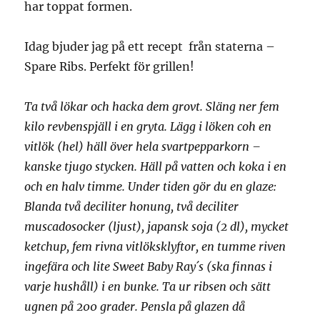
har toppat formen.
Idag bjuder jag på ett recept från staterna –
Spare Ribs. Perfekt för grillen!
Ta två lökar och hacka dem grovt. Släng ner fem
kilo revbenspjäll i en gryta. Lägg i löken coh en
vitlök (hel) häll över hela svartpepparkorn –
kanske tjugo stycken. Häll på vatten och koka i en
och en halv timme. Under tiden gör du en glaze:
Blanda två deciliter honung, två deciliter
muscadosocker (ljust), japansk soja (2 dl), mycket
ketchup, fem rivna vitlöksklyftor, en tumme riven
ingefära och lite Sweet Baby Ray´s (ska finnas i
varje hushåll) i en bunke. Ta ur ribsen och sätt
ugnen på 200 grader. Pensla på glazen då