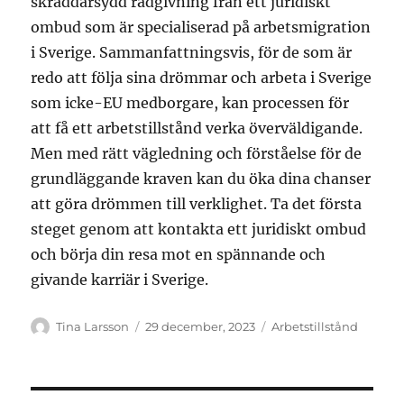
skräddarsydd rådgivning från ett juridiskt
ombud som är specialiserad på arbetsmigration
i Sverige. Sammanfattningsvis, för de som är
redo att följa sina drömmar och arbeta i Sverige
som icke-EU medborgare, kan processen för
att få ett arbetstillstånd verka överväldigande.
Men med rätt vägledning och förståelse för de
grundläggande kraven kan du öka dina chanser
att göra drömmen till verklighet. Ta det första
steget genom att kontakta ett juridiskt ombud
och börja din resa mot en spännande och
givande karriär i Sverige.
Författare
Publicerat
Kategorier
Tina Larsson
29 december, 2023
Arbetstillstånd
den