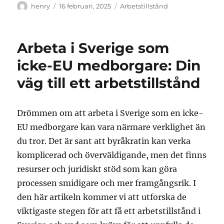
Författare
Publicerat
Kategorier
henry
16 februari, 2025
Arbetstillstånd
den
Arbeta i Sverige som
icke-EU medborgare: Din
väg till ett arbetstillstånd
Drömmen om att arbeta i Sverige som en icke-
EU medborgare kan vara närmare verklighet än
du tror. Det är sant att byråkratin kan verka
komplicerad och överväldigande, men det finns
resurser och juridiskt stöd som kan göra
processen smidigare och mer framgångsrik. I
den här artikeln kommer vi att utforska de
viktigaste stegen för att få ett arbetstillstånd i