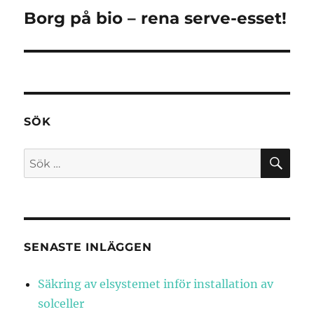
Borg på bio – rena serve-esset!
Nästa
inlägg:
SÖK
SÖ
Sök
efter:
SENASTE INLÄGGEN
Säkring av elsystemet inför installation av
solceller