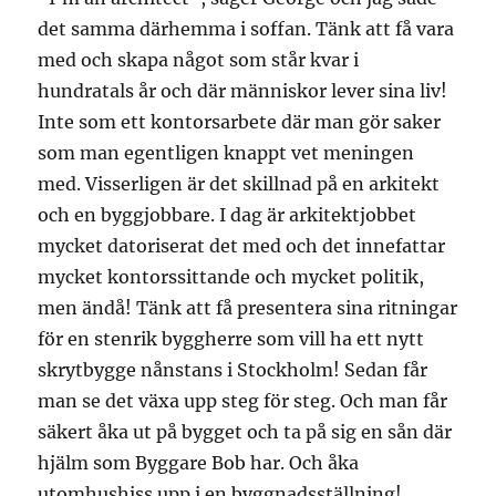
det samma därhemma i soffan. Tänk att få vara
med och skapa något som står kvar i
hundratals år och där människor lever sina liv!
Inte som ett kontorsarbete där man gör saker
som man egentligen knappt vet meningen
med. Visserligen är det skillnad på en arkitekt
och en byggjobbare. I dag är arkitektjobbet
mycket datoriserat det med och det innefattar
mycket kontorssittande och mycket politik,
men ändå! Tänk att få presentera sina ritningar
för en stenrik byggherre som vill ha ett nytt
skrytbygge nånstans i Stockholm! Sedan får
man se det växa upp steg för steg. Och man får
säkert åka ut på bygget och ta på sig en sån där
hjälm som Byggare Bob har. Och åka
utomhushiss upp i en byggnadsställning!