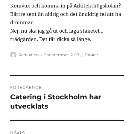
Komvux och komma in på Arkitekthögskolan?
Bättre sent än aldrig och det är aldrig fel att ha
drömmar.
Nej, nu ska jag gå ut och laga staketet i
trädgården. Det får räcka så långe.
Författare
Publicerat
Kategorier
Redaktion
5 september, 2017
Tankar
den
Inläggsnavigering
FÖREGÅENDE
Catering i Stockholm har
Föregående
inlägg:
utvecklats
NÄSTA