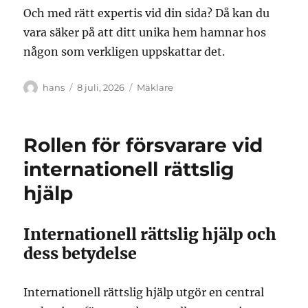
Och med rätt expertis vid din sida? Då kan du
vara säker på att ditt unika hem hamnar hos
någon som verkligen uppskattar det.
Författare
Publicerat
Kategorier
hans
8 juli, 2026
Mäklare
den
Rollen för försvarare vid
internationell rättslig
hjälp
Internationell rättslig hjälp och
dess betydelse
Internationell rättslig hjälp utgör en central