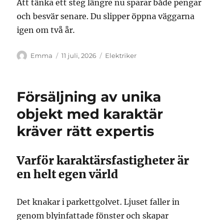
Att tänka ett steg längre nu sparar både pengar
och besvär senare. Du slipper öppna väggarna
igen om två år.
Författare
Publicerat
Kategorier
Emma
11 juli, 2026
Elektriker
den
Försäljning av unika
objekt med karaktär
kräver rätt expertis
Varför karaktärsfastigheter är
en helt egen värld
Det knakar i parkettgolvet. Ljuset faller in
genom blyinfattade fönster och skapar