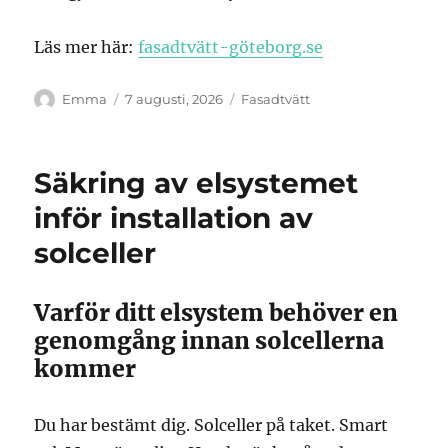
Läs mer här:
fasadtvätt-göteborg.se
Författare
Publicerat
Kategorier
Emma
7 augusti, 2026
Fasadtvätt
den
Säkring av elsystemet
inför installation av
solceller
Varför ditt elsystem behöver en
genomgång innan solcellerna
kommer
Du har bestämt dig. Solceller på taket. Smart