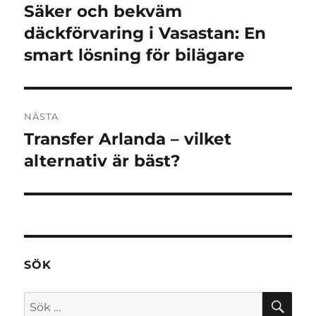
Säker och bekväm
Föregående
inlägg:
däckförvaring i Vasastan: En
smart lösning för bilägare
NÄSTA
Transfer Arlanda – vilket
Nästa
inlägg:
alternativ är bäst?
SÖK
SÖ
Sök