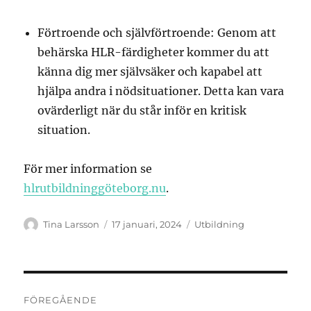
Förtroende och självförtroende: Genom att
behärska HLR-färdigheter kommer du att
känna dig mer självsäker och kapabel att
hjälpa andra i nödsituationer. Detta kan vara
ovärderligt när du står inför en kritisk
situation.
För mer information se
hlrutbildninggöteborg.nu
.
Författare
Publicerat
Kategorier
Tina Larsson
17 januari, 2024
Utbildning
den
Inläggsnavigering
FÖREGÅENDE