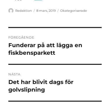
Författare
Publicerat
Kategorier
Redaktion
8 mars, 2019
Okategoriserade
den
Inläggsnavigering
FÖREGÅENDE
Funderar på att lägga en
Föregående
inlägg:
fiskbensparkett
NÄSTA
Det har blivit dags för
Nästa
inlägg:
golvslipning